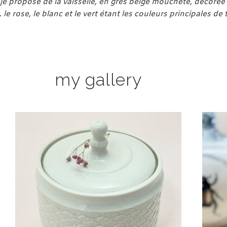
 je propose de la vaisselle, en grès beige moucheté, décoré
e rose, le blanc et le vert étant les couleurs principales de
my gallery