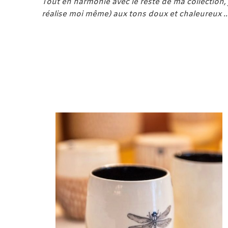
Tout en harmonie avec le reste de ma collection,
réalise moi même) aux tons doux et chaleureux … l