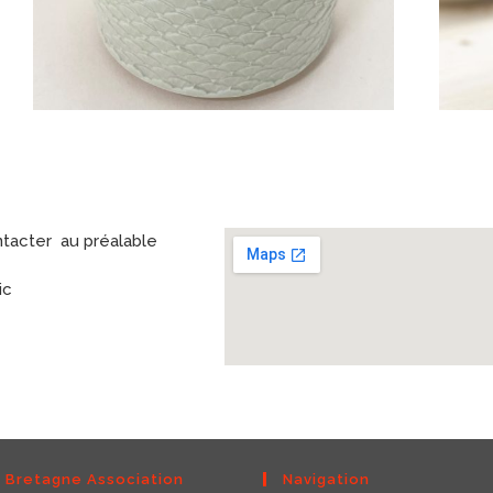
tacter au préalable
ic
e Bretagne Association
Navigation