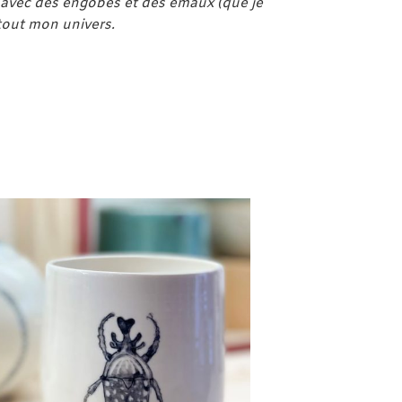
e avec des engobes et des émaux (que je
 tout mon univers.